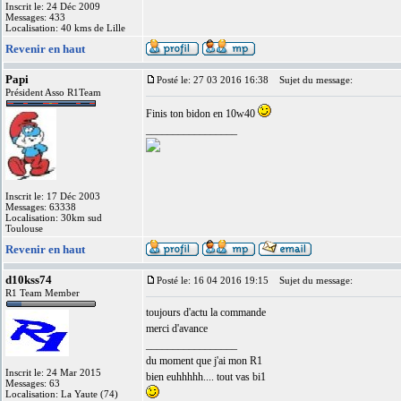
Inscrit le: 24 Déc 2009
Messages: 433
Localisation: 40 kms de Lille
Revenir en haut
Papi
Posté le: 27 03 2016 16:38
Sujet du message:
Président Asso R1Team
Finis ton bidon en 10w40
_________________
Inscrit le: 17 Déc 2003
Messages: 63338
Localisation: 30km sud
Toulouse
Revenir en haut
d10kss74
Posté le: 16 04 2016 19:15
Sujet du message:
R1 Team Member
toujours d'actu la commande
merci d'avance
_________________
du moment que j'ai mon R1
Inscrit le: 24 Mar 2015
bien euhhhhh.... tout vas bi1
Messages: 63
Localisation: La Yaute (74)