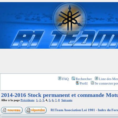
FAQ
Rechercher
Liste des Me
Profil
Se connecter pou
2014-2016 Stock permanent et commande Mot
Aller à la page
Précédente
1
,
2
,
3
,
4
,
5
,
6
,
7
,
8
Suivante
R1Team Association Loi 1901 - Index du Fo