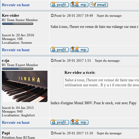
Revenir en haut
Kev-rider
Posté le: 28 01 2017 19:49
Sujet du message:
R1 Team Senior Member
Salut à tous, l'heure est venue de faire ma vidange sur mon r
Inscrit le: 20 Avr 2016
Messages: 108
Localisation: Somme
Revenir en haut
e.tja
Posté le: 29 01 2017 1:51
Sujet du message:
R1 Team Expert Member
Kev-rider a écrit:
Salut à tous, l'heure est venue de faire ma 
utilisation sur route.. Il y a t il encore du st
Indice d'origine Motul 300V. Pour le stock, voir avec Papy
Inscrit le: 04 Jan 2015
Messages: 940
Localisation: Anglefort
Revenir en haut
Papi
Posté le: 29 01 2017 11:10
Sujet du message:
Président Asso R1Team