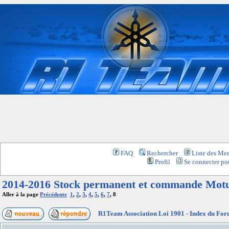
FAQ
Rechercher
Liste des Me
Profil
Se connecter pou
2014-2016 Stock permanent et commande Mot
Aller à la page
Précédente
1
,
2
,
3
,
4
,
5
,
6
,
7
,
8
R1Team Association Loi 1901 - Index du Fo