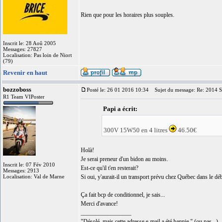
Rien que pour les horaires plus souples.
Inscrit le: 28 Aoû 2005
Messages: 27827
Localisation: Pas loin de Niort
(79)
Revenir en haut
bozzoboss
Posté le: 26 01 2016 10:34
Sujet du message: Re: 2014 
R1 Team VIPoster
Papi a écrit:
300V 15W50 en 4 litres
46.50€
Holà!
Je serai preneur d'un bidon au moins.
Inscrit le: 07 Fév 2010
Est-ce qu'il t'en resterait?
Messages: 2913
Localisation: Val de Marne
Si oui, y'aurait-il un transport prévu chez Québec dans le déb
Ça fait bcp de conditionnel, je sais...
Merci d'avance!
_________________
"Désolé, mais cette adresse e-mail a été bannie." (ou pas...)