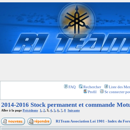
FAQ
Rechercher
Liste des Me
Profil
Se connecter pou
2014-2016 Stock permanent et commande Mot
Aller à la page
Précédente
1
,
2
,
3
,
4
,
5
,
6
,
7
,
8
Suivante
R1Team Association Loi 1901 - Index du Fo