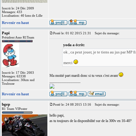
Inscrit le: 24 Déc 2009
Messages: 433
Localisation: 40 kms de Lille
Revenir en haut
Papi
Posté le: 01 02 2015 21:31
Sujet du message:
Président Asso R1Team
yoda a écrit:
ok , ca peut jouer, je te tiens au jus par MP f
merci
Inscrit le: 17 Déc 2003
Ma moitié part mardi donc si tu veux c'est avant
Messages: 63338
Localisation: 30km sud
_________________
Toulouse
Revenir en haut
bgep
Posté le: 24 08 2015 13:16
Sujet du message:
R1 Team VIPoster
hello papi,
as tu toujours de la disponibilité sur de la 300v en 10-40?