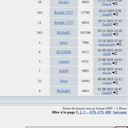
12 12 2025 13:39
gloglo
19
9820
Franck
10 12 2025 9:58
Rrrrrrh !!!!!!!
103
17790
Qualif9
16 11 2025 17:12
Rrrrrrh !!!!!!!
11
6854
Qualif9
03 11 2025 13:18
RichaR1
563
101396
Qualif9
15 10 2025 17:10
brice
5
7996
gnanvofredy
02 09 2025 10:55
R131600
6
9272
did49
15 08 2025 14:19
yunael
5
9731
gloglo
15 08 2025 14:14
did49
7
9985
gloglo
09 08 2025 15:12
brice
22
14492
xjrman
01 08 2025 10:47
RichaR1
4
9463
Qualif9
Toutes les heures sont au format GMT + 1 Heure
Aller à la page
1
,
2
,
3
...
478
,
479
,
480
Suivante