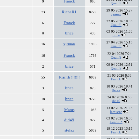
Franck
9
868
Qualif9
29 05 2026 15:27
RichaR1
73
8229
xjrman
22 05 2026 10:53
Franck
6
727
Qualif9
03 05 2026 11:05
brice
0
438
brice
27 04 2026 15:13
xjrman
16
1906
Qualif9
22 04 2026 7:24
Franck
16
1768
Qualif9
09 04 2026 12:51
brice
2
571
Qualif9
31 03 2026 8:33
Rrrrrrh !!!!!!!
55
6009
Franck
18 03 2026 19:41
brice
3
825
Hervé
24 02 2026 8:56
brice
18
9770
did49
13 02 2026 21:03
Mams
5
1085
lamisere
03 02 2026 16:50
did49
4
922
Genou Z
19 12 2025 13:15
stefaz
5
5089
Franck