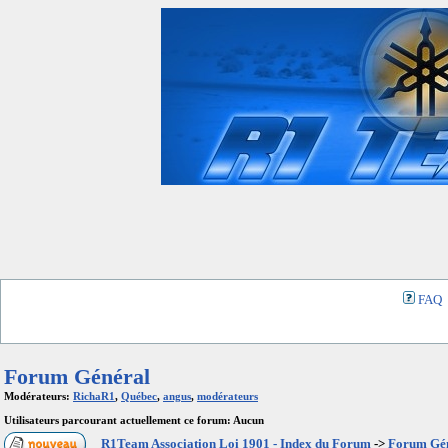
FAQ
Forum Général
Modérateurs:
RichaR1
,
Québec
,
angus
,
modérateurs
Utilisateurs parcourant actuellement ce forum: Aucun
R1Team Association Loi 1901 - Index du Forum
->
Forum Gé