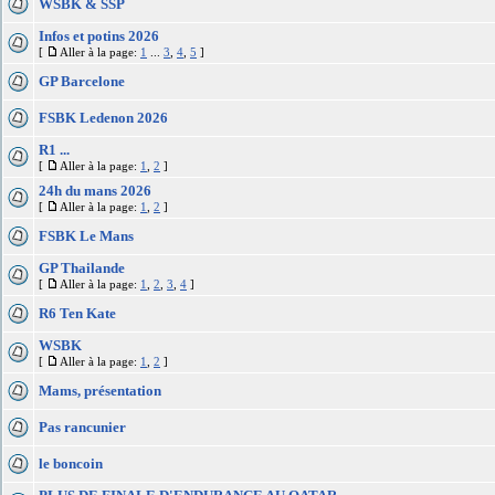
WSBK & SSP
Infos et potins 2026
[
Aller à la page:
1
...
3
,
4
,
5
]
GP Barcelone
FSBK Ledenon 2026
R1 ...
[
Aller à la page:
1
,
2
]
24h du mans 2026
[
Aller à la page:
1
,
2
]
FSBK Le Mans
GP Thailande
[
Aller à la page:
1
,
2
,
3
,
4
]
R6 Ten Kate
WSBK
[
Aller à la page:
1
,
2
]
Mams, présentation
Pas rancunier
le boncoin