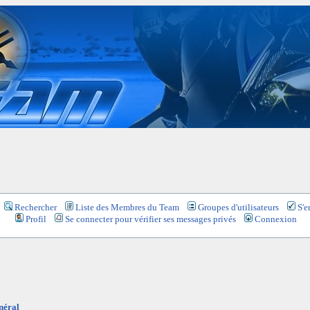
Rechercher
Liste des Membres du Team
Groupes d'utilisateurs
S'e
Profil
Se connecter pour vérifier ses messages privés
Connexion
néral