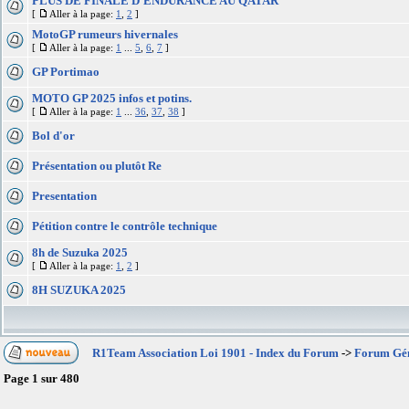
PLUS DE FINALE D'ENDURANCE AU QATAR
[
Aller à la page:
1
,
2
]
MotoGP rumeurs hivernales
[
Aller à la page:
1
...
5
,
6
,
7
]
GP Portimao
MOTO GP 2025 infos et potins.
[
Aller à la page:
1
...
36
,
37
,
38
]
Bol d'or
Présentation ou plutôt Re
Presentation
Pétition contre le contrôle technique
8h de Suzuka 2025
[
Aller à la page:
1
,
2
]
8H SUZUKA 2025
R1Team Association Loi 1901 - Index du Forum
->
Forum Gé
Page
1
sur
480