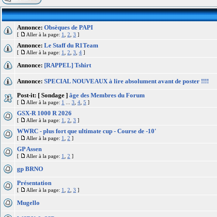
Annonce:
Obsèques de PAPI
[
Aller à la page:
1
,
2
,
3
]
Annonce:
Le Staff du R1Team
[
Aller à la page:
1
,
2
,
3
,
4
]
Annonce:
[RAPPEL] Tshirt
Annonce:
SPECIAL NOUVEAUX à lire absolument avant de poster !!!!
Post-it:
[ Sondage ]
âge des Membres du Forum
[
Aller à la page:
1
...
3
,
4
,
5
]
GSX-R 1000 R 2026
[
Aller à la page:
1
,
2
,
3
]
WWRC - plus fort que ultimate cup - Course de -10'
[
Aller à la page:
1
,
2
]
GP Assen
[
Aller à la page:
1
,
2
]
gp BRNO
Présentation
[
Aller à la page:
1
,
2
,
3
]
Mugello