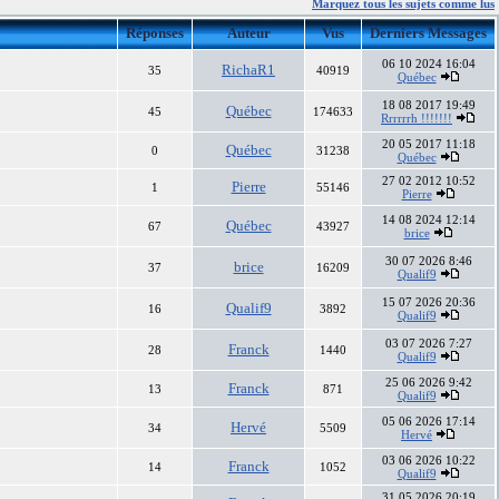
Marquez tous les sujets comme lus
Réponses
Auteur
Vus
Derniers Messages
06 10 2024 16:04
RichaR1
35
40919
Québec
18 08 2017 19:49
Québec
45
174633
Rrrrrrh !!!!!!!
20 05 2017 11:18
Québec
0
31238
Québec
27 02 2012 10:52
Pierre
1
55146
Pierre
14 08 2024 12:14
Québec
67
43927
brice
30 07 2026 8:46
brice
37
16209
Qualif9
15 07 2026 20:36
Qualif9
16
3892
Qualif9
03 07 2026 7:27
Franck
28
1440
Qualif9
25 06 2026 9:42
Franck
13
871
Qualif9
05 06 2026 17:14
Hervé
34
5509
Hervé
03 06 2026 10:22
Franck
14
1052
Qualif9
31 05 2026 20:19