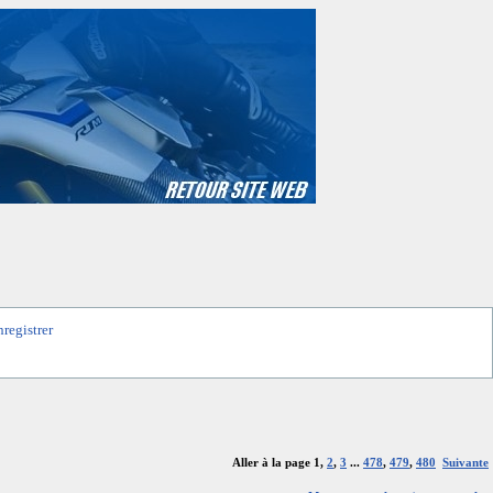
nregistrer
Aller à la page
1
,
2
,
3
...
478
,
479
,
480
Suivante