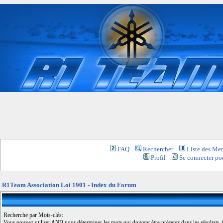
FAQ
Rechercher
Liste des Me
Profil
Se connecter pou
R1Team Association Loi 1901 - Index du Forum
Recherche par Mots-clés:
Vous pouvez utiliser
AND
pour déterminer les mots qui doivent être présents dans les résultats,