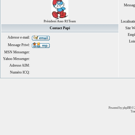
Messag
Président Asso R1Team
Localisat
Contact Papi
Site W
Empl
Adresse e-mail:
Lois
Message Privé:
MSN Messenger:
Yahoo Messenger:
Adresse AIM:
Numéro ICQ:
Powered by
phpBB
© 2
Trad