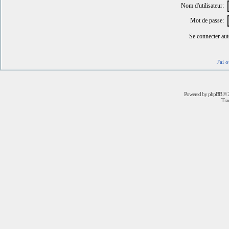
Nom d'utilisateur:
Mot de passe:
Se connecter au
J'ai 
Powered by
phpBB
© 2
Trad