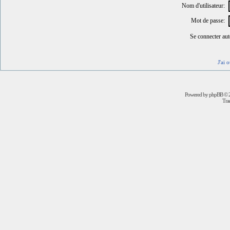
Nom d'utilisateur:
Mot de passe:
Se connecter au
J'ai 
Powered by
phpBB
© 2
Trad