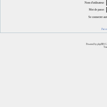
Nom d'utilisateur:
Mot de passe:
Se connecter au
J'ai 
Powered by
phpBB
© 2
Trad