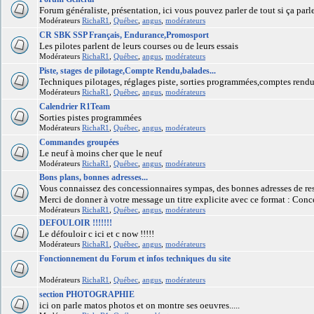
Forum généraliste, présentation, ici vous pouvez parler de tout si ça parl
Modérateurs
RichaR1
,
Québec
,
angus
,
modérateurs
CR SBK SSP Français, Endurance,Promosport
Les pilotes parlent de leurs courses ou de leurs essais
Modérateurs
RichaR1
,
Québec
,
angus
,
modérateurs
Piste, stages de pilotage,Compte Rendu,balades...
Techniques pilotages, réglages piste, sorties programmées,comptes rendus 
Modérateurs
RichaR1
,
Québec
,
angus
,
modérateurs
Calendrier R1Team
Sorties pistes programmées
Modérateurs
RichaR1
,
Québec
,
angus
,
modérateurs
Commandes groupées
Le neuf à moins cher que le neuf
Modérateurs
RichaR1
,
Québec
,
angus
,
modérateurs
Bons plans, bonnes adresses...
Vous connaissez des concessionnaires sympas, des bonnes adresses de rest
Merci de donner à votre message un titre explicite avec ce format : Conc
Modérateurs
RichaR1
,
Québec
,
angus
,
modérateurs
DEFOULOIR !!!!!!!
Le défouloir c ici et c now !!!!!
Modérateurs
RichaR1
,
Québec
,
angus
,
modérateurs
Fonctionnement du Forum et infos techniques du site
Modérateurs
RichaR1
,
Québec
,
angus
,
modérateurs
section PHOTOGRAPHIE
ici on parle matos photos et on montre ses oeuvres.....