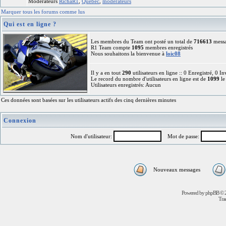
Modérateurs
RichaR1
,
Québec
,
modérateurs
Marquer tous les forums comme lus
Qui est en ligne ?
Les membres du Team ont posté un total de
716613
mess
R1 Team compte
1095
membres enregistrés
Nous souhaitons la bienvenue à
loic08
Il y a en tout
290
utilisateurs en ligne :: 0 Enregistré, 0 I
Le record du nombre d'utilisateurs en ligne est de
1099
le
Utilisateurs enregistrés: Aucun
Ces données sont basées sur les utilisateurs actifs des cinq dernières minutes
Connexion
Nom d'utilisateur:
Mot de passe:
Nouveaux messages
Powered by
phpBB
© 2
Trad