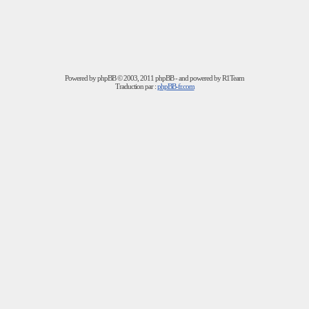
Powered by
phpBB
© 2003, 2011 phpBB - and powered by R1Team
Traduction par :
phpBB-fr.com