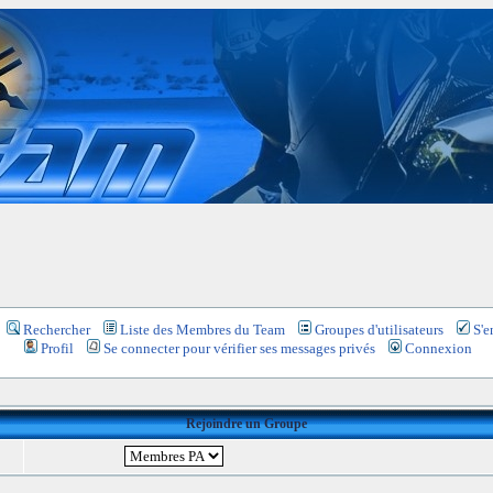
Rechercher
Liste des Membres du Team
Groupes d'utilisateurs
S'e
Profil
Se connecter pour vérifier ses messages privés
Connexion
Rejoindre un Groupe