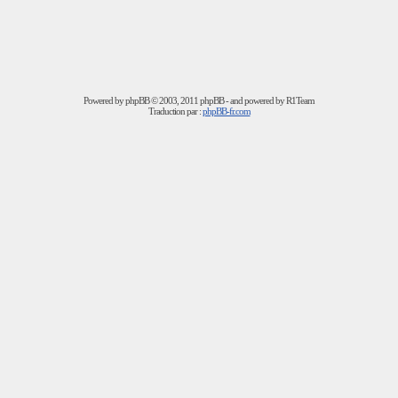
Powered by
phpBB
© 2003, 2011 phpBB - and powered by R1Team
Traduction par :
phpBB-fr.com