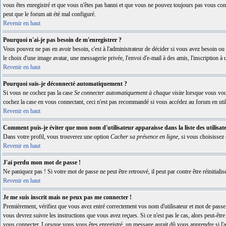
vous êtes enregistré et que vous n'êtes pas banni et que vous ne pouvez toujours pas vous connec
peut que le forum ait été mal configuré.
Revenir en haut
Pourquoi n'ai-je pas besoin de m'enregistrer ?
Vous pouvez ne pas en avoir besoin, c'est à l'administrateur de décider si vous avez besoin ou
le choix d'une image avatar, une messagerie privée, l'envoi d'e-mail à des amis, l'inscription à
Revenir en haut
Pourquoi suis-je déconnecté automatiquement ?
Si vous ne cochez pas la case
Se connecter automatiquement à chaque visite
lorsque vous vous
cochez la case en vous connectant, ceci n'est pas recommandé si vous accédez au forum en utilis
Revenir en haut
Comment puis-je éviter que mon nom d'utilisateur apparaisse dans la liste des utilisate
Dans votre profil, vous trouverez une option
Cacher sa présence en ligne
, si vous choisissez
Revenir en haut
J'ai perdu mon mot de passe !
Ne paniquez pas ! Si votre mot de passe ne peut être retrouvé, il peut par contre être réinitialis
Revenir en haut
Je me suis inscrit mais ne peux pas me connecter !
Premièrement, vérifiez que vous avez entré correctement vos nom d'utilisateur et mot de passe. S
vous devrez suivre les instructions que vous avez reçues. Si ce n'est pas le cas, alors peut-êt
vous connecter. Lorsque vous vous êtes enregistré, un message aurait dû vous apprendre si l'act