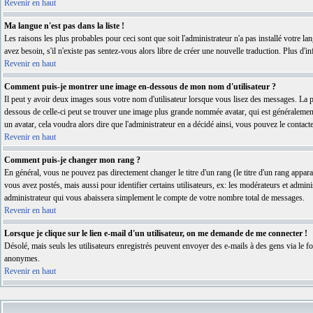
Revenir en haut
Ma langue n'est pas dans la liste !
Les raisons les plus probables pour ceci sont que soit l'administrateur n'a pas installé votre 
avez besoin, s'il n'existe pas sentez-vous alors libre de créer une nouvelle traduction. Plus d'
Revenir en haut
Comment puis-je montrer une image en-dessous de mon nom d'utilisateur ?
Il peut y avoir deux images sous votre nom d'utilisateur lorsque vous lisez des messages. La p
dessous de celle-ci peut se trouver une image plus grande nommée avatar, qui est généralement u
un avatar, cela voudra alors dire que l'administrateur en a décidé ainsi, vous pouvez le contac
Revenir en haut
Comment puis-je changer mon rang ?
En général, vous ne pouvez pas directement changer le titre d'un rang (le titre d'un rang appara
vous avez postés, mais aussi pour identifier certains utilisateurs, ex: les modérateurs et admi
administrateur qui vous abaissera simplement le compte de votre nombre total de messages.
Revenir en haut
Lorsque je clique sur le lien e-mail d'un utilisateur, on me demande de me connecter !
Désolé, mais seuls les utilisateurs enregistrés peuvent envoyer des e-mails à des gens via le form
anonymes.
Revenir en haut