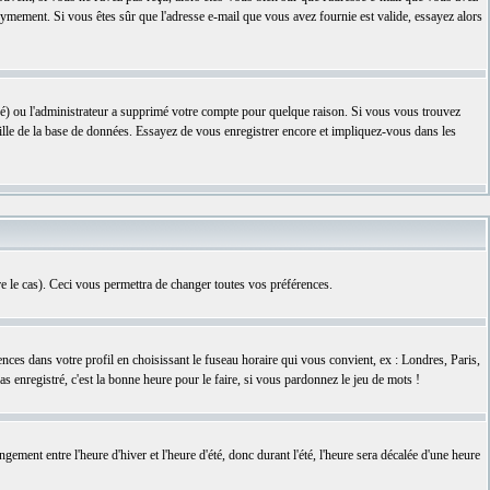
nonymement. Si vous êtes sûr que l'adresse e-mail que vous avez fournie est valide, essayez alors
tré) ou l'administrateur a supprimé votre compte pour quelque raison. Si vous vous trouvez
taille de la base de données. Essayez de vous enregistrer encore et impliquez-vous dans les
e le cas). Ceci vous permettra de changer toutes vos préférences.
ences dans votre profil en choisissant le fuseau horaire qui vous convient, ex : Londres, Paris,
s enregistré, c'est la bonne heure pour le faire, si vous pardonnez le jeu de mots !
ngement entre l'heure d'hiver et l'heure d'été, donc durant l'été, l'heure sera décalée d'une heure