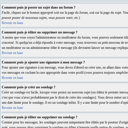
Comment puis-je poster un sujet dans un forum ?
Facile, cliquez sur le bouton approprié soit sur la page du forum, soit sur la page du sujet. Vo
pouvez poster de nouveaux sujets, vous pouvez voter, etc.
)
Revenir en haut
Comment puis-je éditer ou supprimer un message ?
A moins que vous soyez l'administrateur ou modérateur du forum, vous pouvez seulement édite
concerné. Si quelqu'un a déjà répondu à votre message, vous trouverez un petit morceau de texte
un modérateur ou un administrateur édite le message (ils devraient laisser un message expliqua
Revenir en haut
Comment puis-je ajouter une signature à mon message ?
Pour ajouter une signature à un message, vous devez d'abord en créer une, en allant dans votr
vos messages en cochant la case appropriée dans votre profil (vous pourrez toujours empêcher d
Revenir en haut
Comment puis-je créer un sondage ?
Créer un sondage est facile, lorsque vous postez un nouveau sujet (ou éditez le premier messag
c'est que vous n'avez probablement pas le droit de créer des sondages). Vous devez entrer un 
une date limite pour le sondage, 0 est un sondage infini. Il y a une limite pour le nombre d'opti
Revenir en haut
Comment puis-je éditer ou supprimer un sondage ?
Comme pour les messages, les sondages peuvent uniquement être édités par le posteur d'origine
voté, vous pouvez alors supprimer le sondage ou éditer n'importe quelle option du sondage, par