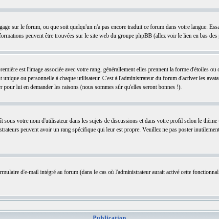
langage sur le forum, ou que soit quelqu'un n'a pas encore traduit ce forum dans votre langue. Ess
informations peuvent être trouvées sur le site web du groupe phpBB (allez voir le lien en bas des
remière est l'image associée avec votre rang, générallement elles prennent la forme d'étoiles ou
nique ou personnelle à chaque utilisateur. C'est à l'administrateur du forum d'activer les avatar
ter pour lui en demander les raisons (nous sommes sûr qu'elles seront bonnes !).
ît sous votre nom d'utilisateur dans les sujets de discussions et dans votre profil selon le thèm
nistrateurs peuvent avoir un rang spécifique qui leur est propre. Veuillez ne pas poster inutile
ulaire d'e-mail intégré au forum (dans le cas où l'administrateur aurait activé cette fonctionnalit
Publication