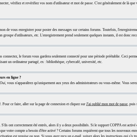
ter, vérifiez et revérifiez vos nom d'utilisateur et mot de passe. C'est généralement de là que v
 non de vous enregistrer pour poster des messages sur certains forums. Toutefois, l'enregistrem
 un groupe d'utilisateurs, etc. L'enregistrement prend seulement quelques instants, il est donc re
 connectez, le forum vous gardera seulement connecté pour une période préétablie. Ceci permet d
ant un ordinateur partagé, ex : bibliothèque, cybercafé, université, etc.
urs en ligne ?
Oui
, vous n'apparaîtrez qu'uniquement aux yeux des administrateurs ou vous-même. Vous serez
é. Pour ce faire, aller sur la page de connexion et cliquez sur
J'ai oublié mon mot de passe
, puis
'ils ont correctement été entrés, alors il y a deux possibilités. Si le support COPPA est activé 
re que votre compte a besoin d'être activé ? Certains forums requièrent que tous les nouveaux enr
ivation est requise ou non. Si vous avez reçu un e-mail, suivez alors les instructions qui s'y tr