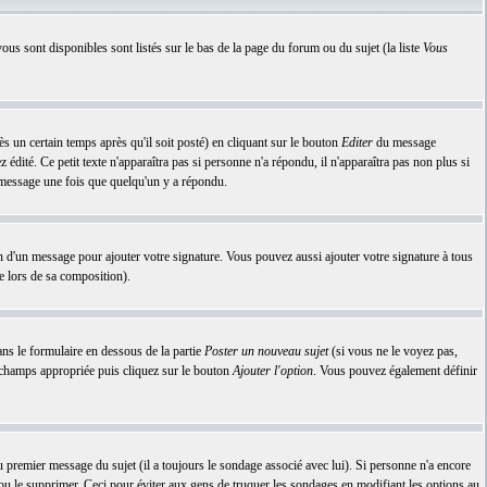
ous sont disponibles sont listés sur le bas de la page du forum ou du sujet (la liste
Vous
n certain temps après qu'il soit posté) en cliquant sur le bouton
Editer
du message
dité. Ce petit texte n'apparaîtra pas si personne n'a répondu, il n'apparaîtra pas non plus si
n message une fois que quelqu'un y a répondu.
n d'un message pour ajouter votre signature. Vous pouvez aussi ajouter votre signature à tous
e lors de sa composition).
ns le formulaire en dessous de la partie
Poster un nouveau sujet
(si vous ne le voyez pas,
e champs appropriée puis cliquez sur le bouton
Ajouter l'option
. Vous pouvez également définir
premier message du sujet (il a toujours le sondage associé avec lui). Si personne n'a encore
 ou le supprimer. Ceci pour éviter aux gens de truquer les sondages en modifiant les options au