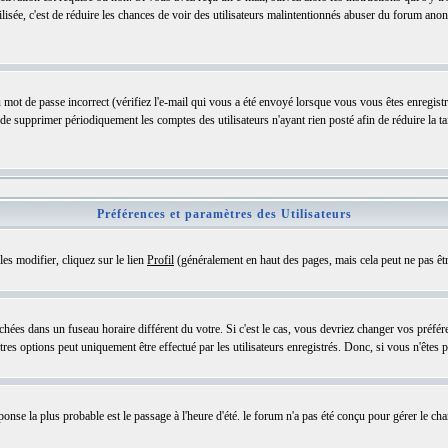
 utilisée, c'est de réduire les chances de voir des utilisateurs malintentionnés abuser du forum a
 mot de passe incorrect (vérifiez l'e-mail qui vous a été envoyé lorsque vous vous êtes enregis
s de supprimer périodiquement les comptes des utilisateurs n'ayant rien posté afin de réduire la 
Préférences et paramètres des Utilisateurs
es modifier, cliquez sur le lien
Profil
(généralement en haut des pages, mais cela peut ne pas êtr
chées dans un fuseau horaire différent du votre. Si c'est le cas, vous devriez changer vos préfér
s options peut uniquement être effectué par les utilisateurs enregistrés. Donc, si vous n'êtes pa
éponse la plus probable est le passage à l'heure d'été. le forum n'a pas été conçu pour gérer le cha