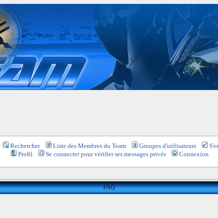
Rechercher
Liste des Membres du Team
Groupes d'utilisateurs
S'e
Profil
Se connecter pour vérifier ses messages privés
Connexion
FAQ