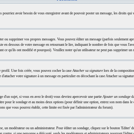
us pourriez avoir besoin de vous enregistrer avant de pouvoir poster un message, les droits qui v
r ou supprimer vos propres messages. Vous pouvez éditer un message (parfois seulement après u
 en dessous de votre message en retournant le lire, indiquant le nombre de fois que vous l'avez é
nt ce qu'ils ont modifié et pourquoi). Veuillez noter qu'un utilisateur ne peut pas supprimer u
e profil. Une fois créée, vous pouvez cocher la case
Attacher sa signature
lors de la compositio
'attacher votre signature à un message en particulier en décochant la case Attacher sa signatur
e d'un sujet, si vous en avez le droit) vous devriez apercevoir une partie
Ajouter un sondage
da
titre pour le sondage et au moins deux options (pour définir une option, entrez son nom dans l
ons que vous pourrez établir, cette limite est fixée par l'administrateur du forum).
, un modérateur ou un administrateur. Pour éditer un sondage, cliquez sur le bouton 'Editer' du 
 contre, si une personne a déjà voté, seuls les modérateurs et administrateurs pourront l'éditer