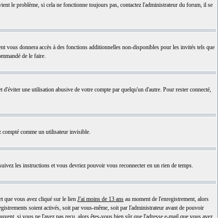
ient le problème, si cela ne fonctionne toujours pas, contactez l'administrateur du forum, il se
ent vous donnera accès à des fonctions additionnelles non-disponibles pour les invités tels que
commandé de le faire.
'éviter une utilisation abusive de votre compte par quelqu'un d'autre. Pour rester connecté,
 compté comme un utilisateur invisible.
 suivez les instructions et vous devriez pouvoir vous reconnecter en un rien de temps.
et que vous avez cliqué sur le lien
J'ai moins de 13 ans
au moment de l'enregistrement, alors
egistrements soient activés, soit par vous-même, soit par l'administrateur avant de pouvoir
ouvent, si vous ne l'avez pas reçu, alors êtes-vous bien sûr que l'adresse e-mail que vous avez